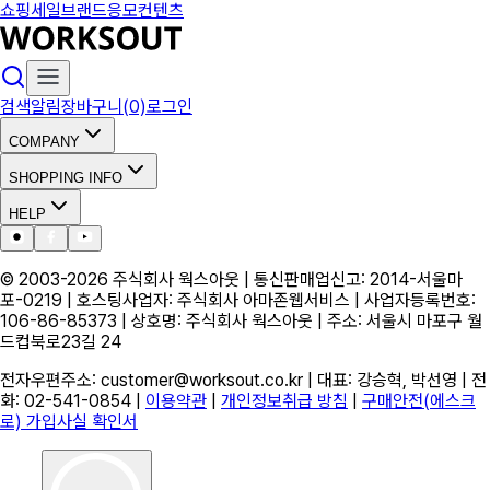
쇼핑
세일
브랜드
응모
컨텐츠
검색
알림
장바구니(0)
로그인
COMPANY
SHOPPING INFO
HELP
© 2003-
2026
주식회사 웍스아웃 | 통신판매업신고: 2014-서울마
포-0219 | 호스팅사업자: 주식회사 아마존웹서비스 | 사업자등록번호:
106-86-85373 | 상호명: 주식회사 웍스아웃 | 주소: 서울시 마포구 월
드컵북로23길 24
전자우편주소: customer@worksout.co.kr | 대표: 강승혁, 박선영 | 전
화: 02-541-0854 |
이용약관
|
개인정보취급 방침
|
구매안전(에스크
로) 가입사실 확인서